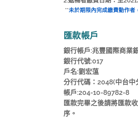
2.遞補者繳費日期：至2021/
**
未於期限內完成繳費動作者
匯款帳戶
銀行帳戶:兆豐國際商業
銀行代號:017
戶名:劉宏蕰
分行代碼：2048(中台中
帳戶:204-10-89782-8
​匯款完畢之後請將匯款收
序。