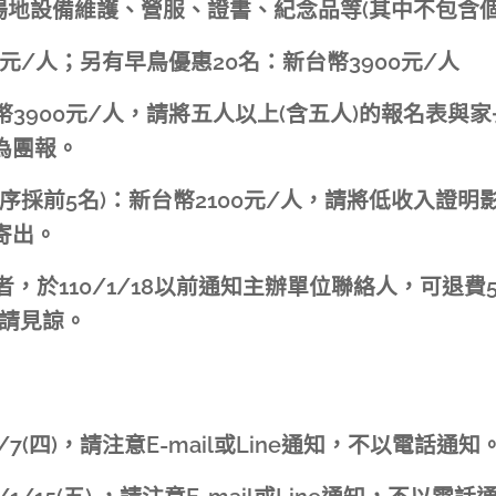
場地設備維護、營服、證書、紀念品等(其中不包含個
0元/人；另有早鳥優惠20名：新台幣3900元/人
台幣3900元/人，請將五人以上(含五人)的報名表
明為團報。
次序採前5名)：新台幣2100元/人，請將低收入證
寄出。
，於110/1/18以前通知主辦單位聯絡人，可退費5
請見諒。
/7(四)，請注意E-mail或Line通知，不以電話通知