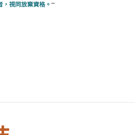
者，視同放棄資格。
**