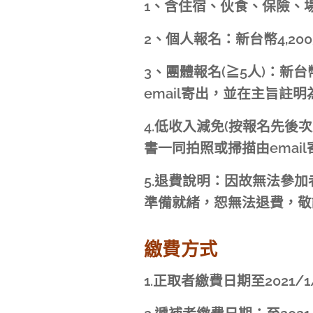
1、含住宿、伙食、保險、
2、個人報名：新台幣4,20
3、團體報名(≧5人)：新
email寄出，並在主旨註
4.低收入減免(按報名先後
書一同拍照或掃描由email
5.退費說明：因故無法參加者
準備就緒，恕無法退費，敬
​繳費方式
1.正取者繳費日期至2021/1