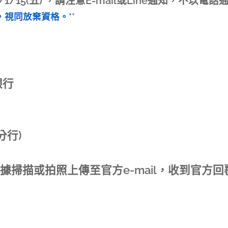
1/15(五) ，請注意E-mail或Line通知，不以電話
，視同放棄資格。*
*
銀行
分行)
據掃描或拍照上傳至官方e-mail，收到官方